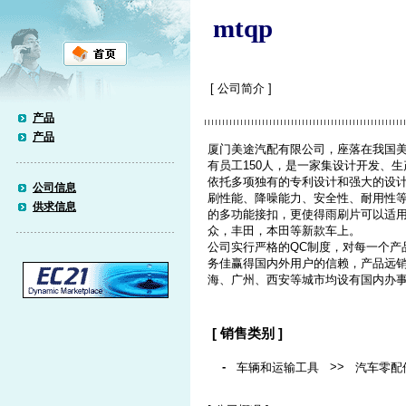
mtqp
[ 公司简介 ]
产品
产品
厦门美途汽配有限公司，座落在我国美丽
有员工150人，是一家集设计开发、
依托多项独有的专利设计和强大的设
公司信息
刷性能、降噪能力、安全性、耐用性
供求信息
的多功能接扣，更使得雨刷片可以适用
众，丰田，本田等新款车上。
公司实行严格的QC制度，对每一个产
务佳赢得国内外用户的信赖，产品远
海、广州、西安等城市均设有国内办
[ 销售类别 ]
-
>>
车辆和运输工具
汽车零配